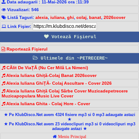
Data adaugarii : 11-Mai-2026 ora :11:39
Vizualizari: 546
Listă Taguri:
alexia
,
iuliana
,
ghi
,
colaj
,
banat
,
2026cover
Link Fişier:
Votează Fişierul
Raportează Fişierul
Ultimele din ~PETRECERE~
CĂlit De ViaȚĂ (Nu Cer Milă La Nimeni)
Alexia Iuliana Ghiță-Colaj Banat 2026cover
Alexia Iuliana GhiȚĂ- Colaj Ascultare - Cover 2026
Alexia Iuliana Ghiță Colaj Sârbe Cover Muzicadepetrecere
Muzicapopulara Music Live Cover
Alexia Iuliana Ghita - Colaj Hore - Cover
★ Pe KlubDisco.Net avem 4324 fisiere mp3 si 0 mp3 adaugate astazi
★
★ Pe KlubDisco.Net avem 23 videoclipuri mp3 si 0 videoclipuri mp3
adaugate astazi ★
Meniu Principal