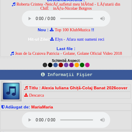
Roberta Crintea -NeicÄƒ,sufletul meu blÃ¢nd - LÄƒutarii din
ChiÈ™inÄƒu-Nicolae Botgros
Nou :
!!
Top 100 KlubMuzica
Hit-ul Zilei:
Elys - Afara sunt oameni reci
Last file :
Jean de la Craiova Patricia - Golane, Golane Oficial Video 2018
Schimbă Aspect
:
Informaţii Fişier
Titlu : Alexia Iuliana Ghiță-Colaj Banat 2026cover
Descarca
Adăugat de:
MariaMaria