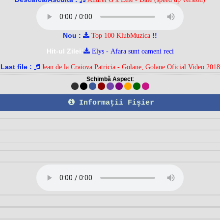
Nou :
!!
Top 100 KlubMuzica
Hit-ul Zilei:
Elys - Afara sunt oameni reci
Last file :
Jean de la Craiova Patricia - Golane, Golane Oficial Video 2018
Schimbă Aspect
:
Informaţii Fişier