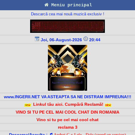
Meniu principal
Descarcă cea mai nouă muzică exclusiv !
Joi, 06-August-2026
20:44
www.INGERII.NET VA ASTEAPTA SA NE DISTRAM IMPREUNA!!!
Linkul tău aici. Cumpără Reclamă!
VINO SI TU PE CEL MAI COOL CHAT DIN ROMANIA
Vino si tu pe cel mai cool chat
reclama 3
Descarca/Asculta :
Andrei G x Lele - Dale (speed up version)