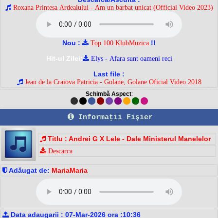
Roxana Printesa Ardealului - Am un barbat unicat (Official Video 2023)
Nou :
!!
Top 100 KlubMuzica
Hit-ul Zilei:
Elys - Afara sunt oameni reci
Last file :
Jean de la Craiova Patricia - Golane, Golane Oficial Video 2018
Schimbă Aspect
:
Informaţii Fişier
Titlu : Andrei G X Lele - Dale Ministerul Manelelor
Descarca
Adăugat de:
MariaMaria
Data adaugarii : 07-Mar-2026 ora :10:36