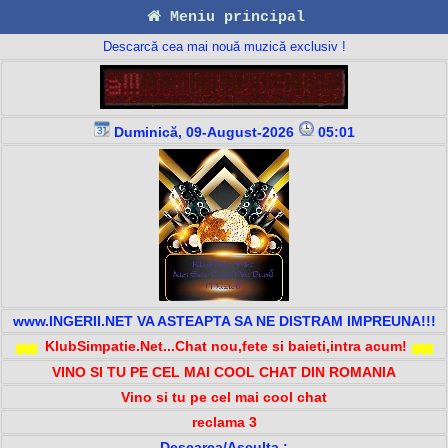
Meniu principal
Descarcă cea mai nouă muzică exclusiv !
Duminică, 09-August-2026
05:01
www.INGERII.NET VA ASTEAPTA SA NE DISTRAM IMPREUNA!!!
KlubSimpatie.Net...Chat nou,fete si baieti,intra acum!
VINO SI TU PE CEL MAI COOL CHAT DIN ROMANIA
Vino si tu pe cel mai cool chat
reclama 3
Descarca/Asculta :