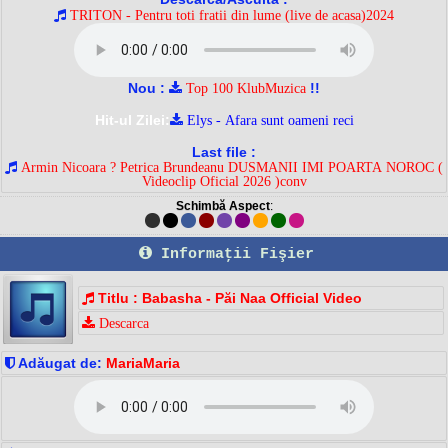
TRITON - Pentru toti fratii din lume (live de acasa)2024
Nou :
!!
Top 100 KlubMuzica
Hit-ul Zilei:
Elys - Afara sunt oameni reci
Last file :
Armin Nicoara ? Petrica Brundeanu DUSMANII IMI POARTA NOROC (
Videoclip Oficial 2026 )conv
Schimbă Aspect
:
Informaţii Fişier
Titlu : Babasha - Păi Naa Official Video
Descarca
Adăugat de:
MariaMaria