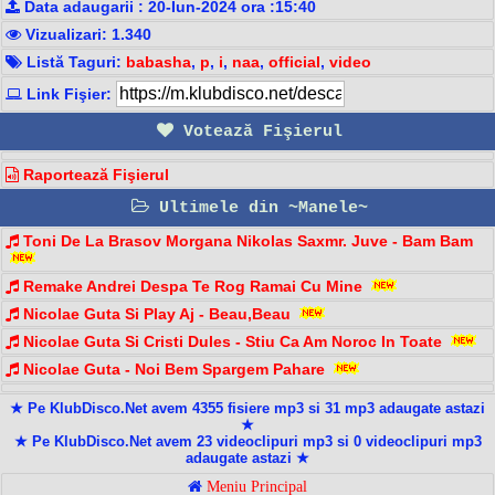
Data adaugarii : 20-Iun-2024 ora :15:40
Vizualizari: 1.340
Listă Taguri:
babasha
,
p
,
i
,
naa
,
official
,
video
Link Fişier:
Votează Fişierul
Raportează Fişierul
Ultimele din ~Manele~
Toni De La Brasov Morgana Nikolas Saxmr. Juve - Bam Bam️
Remake Andrei Despa Te Rog Ramai Cu Mine
Nicolae Guta Si Play Aj - Beau,Beau
Nicolae Guta Si Cristi Dules - Stiu Ca Am Noroc In Toate
Nicolae Guta - Noi Bem Spargem Pahare
★ Pe KlubDisco.Net avem 4355 fisiere mp3 si 31 mp3 adaugate astazi
★
★ Pe KlubDisco.Net avem 23 videoclipuri mp3 si 0 videoclipuri mp3
adaugate astazi ★
Meniu Principal