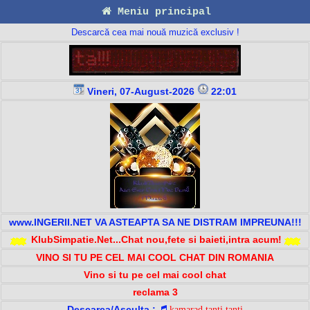
Meniu principal
Descarcă cea mai nouă muzică exclusiv !
Vineri, 07-August-2026
22:01
www.INGERII.NET VA ASTEAPTA SA NE DISTRAM IMPREUNA!!!
KlubSimpatie.Net...Chat nou,fete si baieti,intra acum!
VINO SI TU PE CEL MAI COOL CHAT DIN ROMANIA
Vino si tu pe cel mai cool chat
reclama 3
Descarca/Asculta :
kamarad tanti tanti