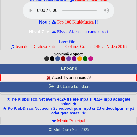
Nou :
!!
Top 100 KlubMuzica
Hit-ul Zilei:
Elys - Afara sunt oameni reci
Last file :
Jean de la Craiova Patricia - Golane, Golane Oficial Video 2018
Schimbă Aspect
:
Eroare
Acest fişier nu există!
Ultimele din
★ Pe KlubDisco.Net avem 4324 fisiere mp3 si 4324 mp3 adaugate
astazi ★
★ Pe KlubDisco.Net avem 23 videoclipuri mp3 si 23 videoclipuri mp3
adaugate astazi ★
Meniu Principal
KlubDisco.Net - 2025