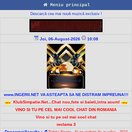
Meniu principal
Descarcă cea mai nouă muzică exclusiv !
Joi, 06-August-2026
10:08
www.INGERII.NET VA ASTEAPTA SA NE DISTRAM IMPREUNA!!!
KlubSimpatie.Net...Chat nou,fete si baieti,intra acum!
VINO SI TU PE CEL MAI COOL CHAT DIN ROMANIA
Vino si tu pe cel mai cool chat
reclama 3
Descarca/Asculta :
Neluta Neagu - Si pe cioburi de-as calca - 2023