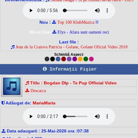
Nou :
!!
Top 100 KlubMuzica
Hit-ul Zilei:
Elys - Afara sunt oameni reci
Last file :
Jean de la Craiova Patricia - Golane, Golane Oficial Video 2018
Schimbă Aspect
:
Informaţii Fişier
Titlu : Bogdan Dlp - Te Pup Official Video
Descarca
Adăugat de:
MariaMaria
Data adaugarii : 25-Mai-2026 ora :07:38