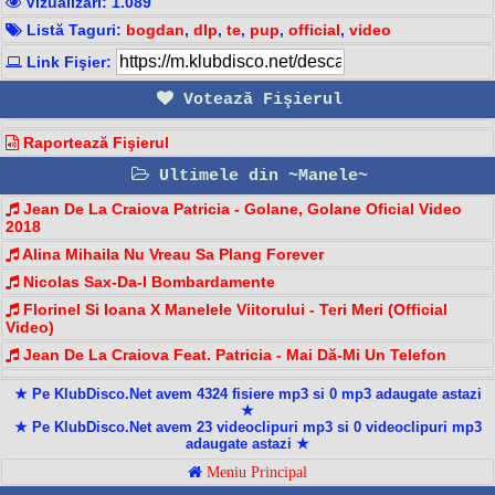
Vizualizari: 1.089
Listă Taguri:
bogdan
,
dlp
,
te
,
pup
,
official
,
video
Link Fişier:
Votează Fişierul
Raportează Fişierul
Ultimele din ~Manele~
Jean De La Craiova Patricia - Golane, Golane Oficial Video
2018
Alina Mihaila Nu Vreau Sa Plang Forever
Nicolas Sax-Da-I Bombardamente
Florinel Si Ioana X Manelele Viitorului - Teri Meri (Official
Video)
Jean De La Craiova Feat. Patricia - Mai Dă-Mi Un Telefon
★ Pe KlubDisco.Net avem 4324 fisiere mp3 si 0 mp3 adaugate astazi
★
★ Pe KlubDisco.Net avem 23 videoclipuri mp3 si 0 videoclipuri mp3
adaugate astazi ★
Meniu Principal