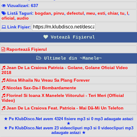
Vizualizari: 637
Listă Taguri:
bogdan
,
pirvu
,
defectul
,
meu
,
esti
,
chiar
,
tu
,
l
,
oficial
,
audio
Link Fişier:
Votează Fişierul
Raportează Fişierul
Ultimele din ~Manele~
Jean De La Craiova Patricia - Golane, Golane Oficial Video
2018
Alina Mihaila Nu Vreau Sa Plang Forever
Nicolas Sax-Da-I Bombardamente
Florinel Si Ioana X Manelele Viitorului - Teri Meri (Official
Video)
Jean De La Craiova Feat. Patricia - Mai Dă-Mi Un Telefon
★ Pe KlubDisco.Net avem 4324 fisiere mp3 si 0 mp3 adaugate astazi
★
★ Pe KlubDisco.Net avem 23 videoclipuri mp3 si 0 videoclipuri mp3
adaugate astazi ★