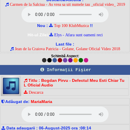
Carmen de la Salciua - As vrea sa uit numele tau _oficial video_ 2019
Nou :
!!
Top 100 KlubMuzica
Hit-ul Zilei:
Elys - Afara sunt oameni reci
Last file :
Jean de la Craiova Patricia - Golane, Golane Oficial Video 2018
Schimbă Aspect
:
Informaţii Fişier
Titlu : Bogdan Pirvu - Defectul Meu Esti Chiar Tu
L Oficial Audio
Descarca
Adăugat de:
MariaMaria
Data adaugarii : 06-August-2025 ora :08:14