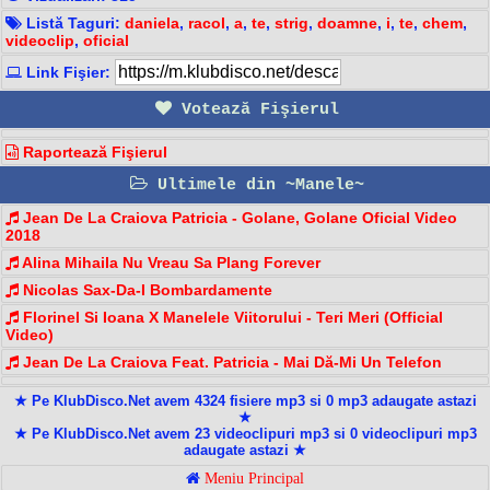
Listă Taguri:
daniela
,
racol
,
a
,
te
,
strig
,
doamne
,
i
,
te
,
chem
,
videoclip
,
oficial
Link Fişier:
Votează Fişierul
Raportează Fişierul
Ultimele din ~Manele~
Jean De La Craiova Patricia - Golane, Golane Oficial Video
2018
Alina Mihaila Nu Vreau Sa Plang Forever
Nicolas Sax-Da-I Bombardamente
Florinel Si Ioana X Manelele Viitorului - Teri Meri (Official
Video)
Jean De La Craiova Feat. Patricia - Mai Dă-Mi Un Telefon
★ Pe KlubDisco.Net avem 4324 fisiere mp3 si 0 mp3 adaugate astazi
★
★ Pe KlubDisco.Net avem 23 videoclipuri mp3 si 0 videoclipuri mp3
adaugate astazi ★
Meniu Principal