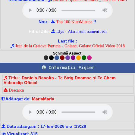
Nou :
!!
Top 100 KlubMuzica
Hit-ul Zilei:
Elys - Afara sunt oameni reci
Last file :
Jean de la Craiova Patricia - Golane, Golane Oficial Video 2018
Schimbă Aspect
:
Informaţii Fişier
Titlu : Daniela Racolța - Te Strig Doamne și Te Chem
Videoclip Oficial
Descarca
Adăugat de:
MariaMaria
Data adaugarii : 17-Iun-2026 ora :19:28
Vizualizari: 315