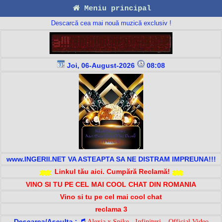
Meniu principal
Descarcă cea mai nouă muzică exclusiv !
Joi, 06-August-2026
08:08
www.INGERII.NET VA ASTEAPTA SA NE DISTRAM IMPREUNA!!!
Linkul tău aici. Cumpără Reclamă!
VINO SI TU PE CEL MAI COOL CHAT DIN ROMANIA
Vino si tu pe cel mai cool chat
reclama 3
Descarca/Asculta :
Alexia x Spike - Infinituri _ Official Video