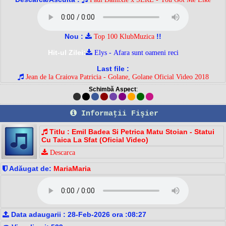
Nou :
!!
Top 100 KlubMuzica
Hit-ul Zilei:
Elys - Afara sunt oameni reci
Last file :
Jean de la Craiova Patricia - Golane, Golane Oficial Video 2018
Schimbă Aspect
:
Informaţii Fişier
Titlu : Emil Badea Si Petrica Matu Stoian - Statui
Cu Taica La Sfat (Oficial Video)
Descarca
Adăugat de:
MariaMaria
Data adaugarii : 28-Feb-2026 ora :08:27