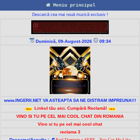
Meniu principal
Descarcă cea mai nouă muzică exclusiv !
Duminică, 09-August-2026
09:34
www.INGERII.NET VA ASTEAPTA SA NE DISTRAM IMPREUNA!!!
Linkul tău aici. Cumpără Reclamă!
VINO SI TU PE CEL MAI COOL CHAT DIN ROMANIA
Vino si tu pe cel mai cool chat
reclama 3
Descarca/Asculta :
Paul Damixie x SERE - You Got Me Like