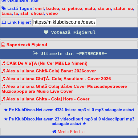
Vizualizari: 539
Listă Taguri:
emil
,
badea
,
si
,
petrica
,
matu
,
stoian
,
statui
,
cu
,
taica
,
la
,
sfat
,
oficial
,
video
Link Fişier:
Votează Fişierul
Raportează Fişierul
Ultimele din ~PETRECERE~
CĂlit De ViaȚĂ (Nu Cer Milă La Nimeni)
Alexia Iuliana Ghiță-Colaj Banat 2026cover
Alexia Iuliana GhiȚĂ- Colaj Ascultare - Cover 2026
Alexia Iuliana Ghiță Colaj Sârbe Cover Muzicadepetrecere
Muzicapopulara Music Live Cover
Alexia Iuliana Ghita - Colaj Hore - Cover
★ Pe KlubDisco.Net avem 4324 fisiere mp3 si 0 mp3 adaugate astazi
★
★ Pe KlubDisco.Net avem 23 videoclipuri mp3 si 0 videoclipuri mp3
adaugate astazi ★
Meniu Principal