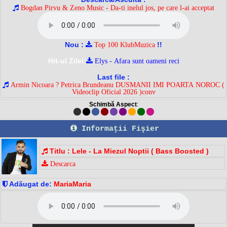
Bogdan Pirvu & Zeno Music - Da-ti inelul jos, pe care l-ai acceptat
Nou :
!!
Top 100 KlubMuzica
Hit-ul Zilei:
Elys - Afara sunt oameni reci
Last file :
Armin Nicoara ? Petrica Brundeanu DUSMANII IMI POARTA NOROC (
Videoclip Oficial 2026 )conv
Schimbă Aspect
:
Informaţii Fişier
Titlu : Lele - La Miezul Noptii ( Bass Boosted )
Descarca
Adăugat de:
MariaMaria