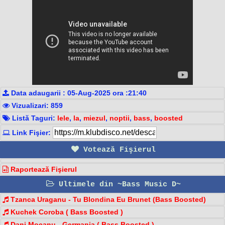
Data adaugarii : 05-Aug-2025 ora :21:40
Vizualizari: 859
Listă Taguri:
lele
,
la
,
miezul
,
noptii
,
bass
,
boosted
Link Fişier:
Votează Fişierul
Raportează Fişierul
Ultimele din ~Bass Music D~
Tzanca Uraganu - Tu Blondina Eu Brunet (Bass Boosted)
Kuchek Coroba ( Bass Boosted )
Dani Mocanu - Germania ( Bass Boosted )