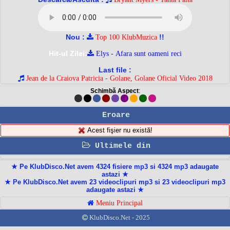
Nou :
!!
Top 100 KlubMuzica
Hit-ul Zilei:
Elys - Afara sunt oameni reci
Last file :
Jean de la Craiova Patricia - Golane, Golane Oficial Video 2018
Schimbă Aspect
:
Eroare
Acest fişier nu există!
Ultimele din
★ Pe KlubDisco.Net avem 4324 fisiere mp3 si 4324 mp3 adaugate
astazi ★
★ Pe KlubDisco.Net avem 23 videoclipuri mp3 si 23 videoclipuri mp3
adaugate astazi ★
Meniu Principal
KlubDisco.Net - 2025