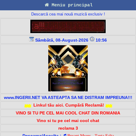
Meniu principal
Descarcă cea mai nouă muzică exclusiv !
Sâmbătă, 08-August-2026
10:56
www.INGERII.NET VA ASTEAPTA SA NE DISTRAM IMPREUNA!!!
Linkul tău aici. Cumpără Reclamă!
VINO SI TU PE CEL MAI COOL CHAT DIN ROMANIA
Vino si tu pe cel mai cool chat
reclama 3
Descarca/Asculta :
Bryant Myers - Tanta Falta