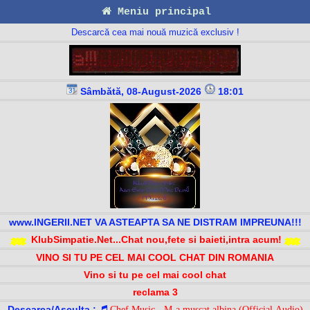
Meniu principal
Descarcă cea mai nouă muzică exclusiv !
Sâmbătă, 08-August-2026
18:01
www.INGERII.NET VA ASTEAPTA SA NE DISTRAM IMPREUNA!!!
KlubSimpatie.Net...Chat nou,fete si baieti,intra acum!
VINO SI TU PE CEL MAI COOL CHAT DIN ROMANIA
Vino si tu pe cel mai cool chat
reclama 3
Descarca/Asculta :
Chef Music - M-a muscat albina (Official Audio)