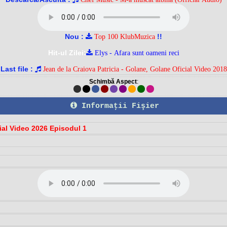
Nou :
!!
Top 100 KlubMuzica
Hit-ul Zilei:
Elys - Afara sunt oameni reci
Last file :
Jean de la Craiova Patricia - Golane, Golane Oficial Video 2018
Schimbă Aspect
:
Informaţii Fişier
cial Video 2026 Episodul 1