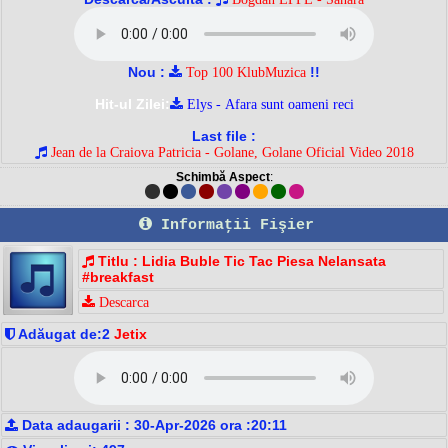
Nou :
!!
Top 100 KlubMuzica
Hit-ul Zilei:
Elys - Afara sunt oameni reci
Last file :
Jean de la Craiova Patricia - Golane, Golane Oficial Video 2018
Schimbă Aspect
:
Informaţii Fişier
Titlu : Lidia Buble Tic Tac Piesa Nelansata
#breakfast
Descarca
Adăugat de:2
Jetix
Data adaugarii : 30-Apr-2026 ora :20:11