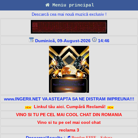
Meniu principal
Descarcă cea mai nouă muzică exclusiv !
Duminică, 09-August-2026
14:46
www.INGERII.NET VA ASTEAPTA SA NE DISTRAM IMPREUNA!!!
Linkul tău aici. Cumpără Reclamă!
VINO SI TU PE CEL MAI COOL CHAT DIN ROMANIA
Vino si tu pe cel mai cool chat
reclama 3
Descarca/Asculta :
Bogdan EFFE - Sahara