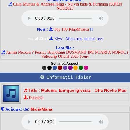
Calin Muntea & Andreea Neag - Nu vin bade & Formatia PAPEN
NOU2023
Nou :
!!
Top 100 KlubMuzica
Hit-ul Zilei:
Elys - Afara sunt oameni reci
Last file :
Armin Nicoara ? Petrica Brundeanu DUSMANII IMI POARTA NOROC (
Videoclip Oficial 2026 )conv
Schimbă Aspect
:
Informaţii Fişier
Titlu : Maluma, Enrique Iglesias - Otra Noche Mas
Descarca
Adăugat de:
MariaMaria