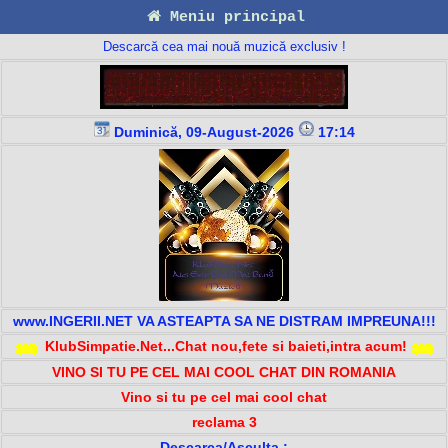
Meniu principal
Descarcă cea mai nouă muzică exclusiv !
Duminică, 09-August-2026
17:14
www.INGERII.NET VA ASTEAPTA SA NE DISTRAM IMPREUNA!!!
KlubSimpatie.Net...Chat nou,fete si baieti,intra acum!
VINO SI TU PE CEL MAI COOL CHAT DIN ROMANIA
Vino si tu pe cel mai cool chat
reclama 3
Descarca/Asculta :