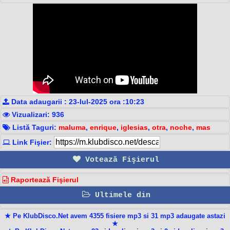
Data adaugarii : 23-Iul-2025 ora :10:23
Vizualizari: 936
Listă Taguri:
maluma
,
enrique
,
iglesias
,
otra
,
noche
,
mas
Link Fişier:
Votează Fişierul
Raportează Fişierul
Ultimele din
★ Pe KlubDisco.Net avem 4355 fisiere mp3 si 31 mp3 adaugate astazi
★