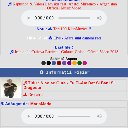
Kapushon & Valera Leovskii feat. Anatol Mirzenco - Afganistan _
Official Music Video
Nou :
!!
Top 100 KlubMuzica
Hit-ul Zilei:
Elys - Afara sunt oameni reci
Last file :
Jean de la Craiova Patricia - Golane, Golane Oficial Video 2018
Schimbă Aspect
:
Informaţii Fişier
Titlu : Nicolae Guta - Eu Ti-Am Dat Si Bani Si
Dragoste
Descarca
Adăugat de:
MariaMaria