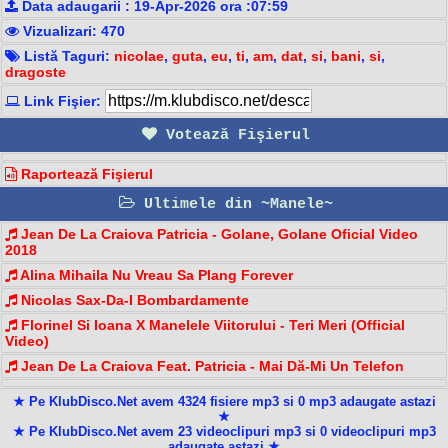
Data adaugarii : 19-Apr-2026 ora :07:59
Vizualizari: 470
Listă Taguri:
nicolae
,
guta
,
eu
,
ti
,
am
,
dat
,
si
,
bani
,
si
,
dragoste
Link Fişier:
Votează Fişierul
Raportează Fişierul
Ultimele din ~Manele~
Jean De La Craiova Patricia - Golane, Golane Oficial Video
2018
Alina Mihaila Nu Vreau Sa Plang Forever
Nicolas Sax-Da-I Bombardamente
Florinel Si Ioana X Manelele Viitorului - Teri Meri (Official
Video)
Jean De La Craiova Feat. Patricia - Mai Dă-Mi Un Telefon
★ Pe KlubDisco.Net avem 4324 fisiere mp3 si 0 mp3 adaugate astazi
★
★ Pe KlubDisco.Net avem 23 videoclipuri mp3 si 0 videoclipuri mp3
adaugate astazi ★