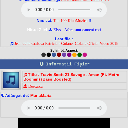
Nou :
!!
Top 100 KlubMuzica
Hit-ul Zilei:
Elys - Afara sunt oameni reci
Last file :
Jean de la Craiova Patricia - Golane, Golane Oficial Video 2018
Schimbă Aspect
:
Informaţii Fişier
Titlu : Travis Scott 21 Savage - Aman (Ft. Metro
Boomin) (Bass Boosted)
Descarca
Adăugat de:
MariaMaria