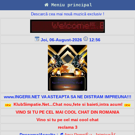
Meniu principal
Descarcă cea mai nouă muzică exclusiv !
Joi, 06-August-2026
12:56
www.INGERII.NET VA ASTEAPTA SA NE DISTRAM IMPREUNA!!!
KlubSimpatie.Net...Chat nou,fete si baieti,intra acum!
VINO SI TU PE CEL MAI COOL CHAT DIN ROMANIA
Vino si tu pe cel mai cool chat
reclama 3
Descarca/Asculta :
Anca DomniÈ›a - InimioarÃ£