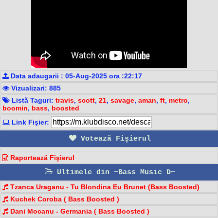
Data adaugarii : 05-Aug-2025 ora :22:17
Vizualizari: 885
Listă Taguri:
travis
,
scott
,
21
,
savage
,
aman
,
ft
,
metro
,
boomin
,
bass
,
boosted
Link Fişier:
Votează Fişierul
Raportează Fişierul
Ultimele din ~Bass Music D~
Tzanca Uraganu - Tu Blondina Eu Brunet (Bass Boosted)
Kuchek Coroba ( Bass Boosted )
Dani Mocanu - Germania ( Bass Boosted )