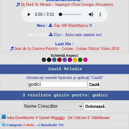
Dj Dark Si Mentol - Supergirl (Feat.Georgia Alexandra)
Nou :
!!
Top 100 KlubMuzica
Hit-ul Zilei:
Elys - Afara sunt oameni reci
Last file :
Jean de la Craiova Patricia - Golane, Golane Oficial Video 2018
Schimbă Aspect
:
Caută Melodie
Introduceţi numele fişierului şi apăsaţi "Caută"
3 rezultate găsite pentru: godici
Iulia Dumitrache X Daniel Mi
godici
- De Crăciun E Sărbătoare
Categoria
:
Colinde
;
Descărcări
: 590