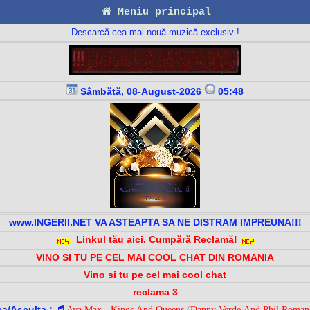
Meniu principal
Descarcă cea mai nouă muzică exclusiv !
Sâmbătă, 08-August-2026
05:48
www.INGERII.NET VA ASTEAPTA SA NE DISTRAM IMPREUNA!!!
Linkul tău aici. Cumpără Reclamă!
VINO SI TU PE CEL MAI COOL CHAT DIN ROMANIA
Vino si tu pe cel mai cool chat
reclama 3
a/Asculta :
Ava Max - Kings And Queens (Danny Verde And Phil Roman