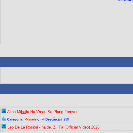
Alina Mi
hai
la Nu Vreau Sa Plang Forever
Categoria
:
~Manele~
;
Descărcări
: 250
Leo De La Rosiori -
hai
de, Zi, Fa (Official Video) 2026