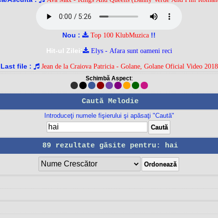
Nou :
!!
Top 100 KlubMuzica
Hit-ul Zilei:
Elys - Afara sunt oameni reci
Last file :
Jean de la Craiova Patricia - Golane, Golane Oficial Video 2018
Schimbă Aspect
:
Caută Melodie
Introduceţi numele fişierului şi apăsaţi "Caută"
89 rezultate găsite pentru: hai