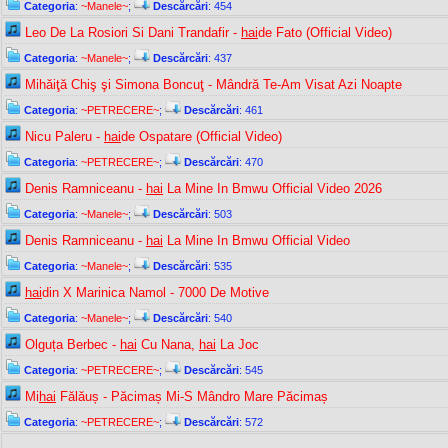
Categoria
:
~Manele~
;
Descărcări
: 454
Leo De La Rosiori Si Dani Trandafir -
hai
de Fato (Official Video)
Categoria
:
~Manele~
;
Descărcări
: 437
Mihăiţă Chiş şi Simona Boncuţ - Mândră Te-Am Visat Azi Noapte
Categoria
:
~PETRECERE~
;
Descărcări
: 461
Nicu Paleru -
hai
de Ospatare (Official Video)
Categoria
:
~PETRECERE~
;
Descărcări
: 470
Denis Ramniceanu -
hai
La Mine In Bmwu Official Video 2026
Categoria
:
~Manele~
;
Descărcări
: 503
Denis Ramniceanu -
hai
La Mine In Bmwu Official Video
Categoria
:
~Manele~
;
Descărcări
: 535
hai
din X Marinica Namol - 7000 De Motive
Categoria
:
~Manele~
;
Descărcări
: 540
Olguța Berbec -
hai
Cu Nana,
hai
La Joc
Categoria
:
~PETRECERE~
;
Descărcări
: 545
Mi
hai
Fălăuș - Păcimaș Mi-S Mândro Mare Păcimaș
Categoria
:
~PETRECERE~
;
Descărcări
: 572