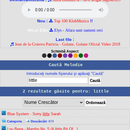
Nou :
!!
Top 100 KlubMuzica
Hit-ul Zilei:
Elys - Afara sunt oameni reci
Last file :
Jean de la Craiova Patricia - Golane, Golane Oficial Video 2018
Schimbă Aspect
:
Caută Melodie
Introduceţi numele fişierului şi apăsaţi "Caută"
2 rezultate găsite pentru: little
Blue System - Sorry
little
Sarah
Categoria
:
;
Descărcări
: 874
Lou Bega - Mambo No. 5 (A
little
Bit Of...)