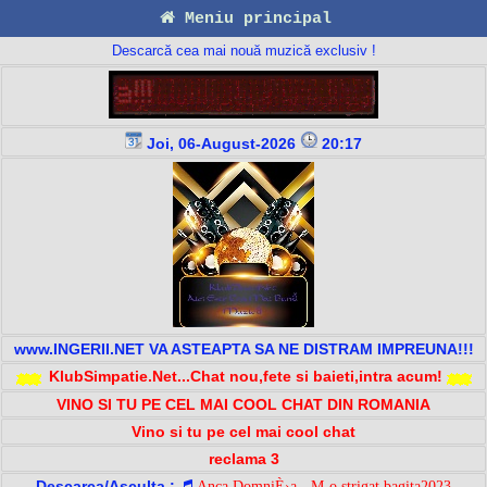
Meniu principal
Descarcă cea mai nouă muzică exclusiv !
Joi, 06-August-2026
20:17
www.INGERII.NET VA ASTEAPTA SA NE DISTRAM IMPREUNA!!!
KlubSimpatie.Net...Chat nou,fete si baieti,intra acum!
VINO SI TU PE CEL MAI COOL CHAT DIN ROMANIA
Vino si tu pe cel mai cool chat
reclama 3
Descarca/Asculta :
Anca DomniÈ›a - M-o strigat bagita2023