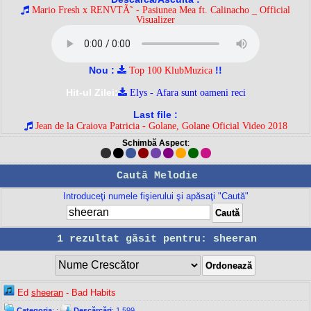
Mario Fresh x RENVTÃ˜ - Pasiunea Mea ft. Calinacho _ Official
Visualizer
Nou :
!!
Top 100 KlubMuzica
Hit-ul Zilei:
Elys - Afara sunt oameni reci
Last file :
Jean de la Craiova Patricia - Golane, Golane Oficial Video 2018
Schimbă Aspect
:
Caută Melodie
Introduceţi numele fişierului şi apăsaţi "Caută"
1 rezultat găsit pentru: sheeran
Ed
sheeran
- Bad Habits
Categoria
:
;
Descărcări
: 1.599