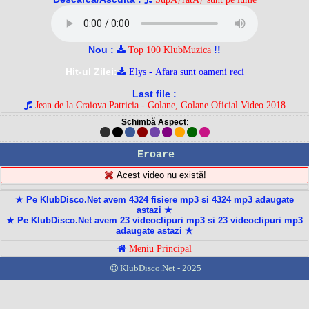
Nou :
!!
Top 100 KlubMuzica
Hit-ul Zilei:
Elys - Afara sunt oameni reci
Last file :
Jean de la Craiova Patricia - Golane, Golane Oficial Video 2018
Schimbă Aspect
:
Eroare
Acest video nu există!
★ Pe KlubDisco.Net avem 4324 fisiere mp3 si 4324 mp3 adaugate
astazi ★
★ Pe KlubDisco.Net avem 23 videoclipuri mp3 si 23 videoclipuri mp3
adaugate astazi ★
Meniu Principal
KlubDisco.Net - 2025