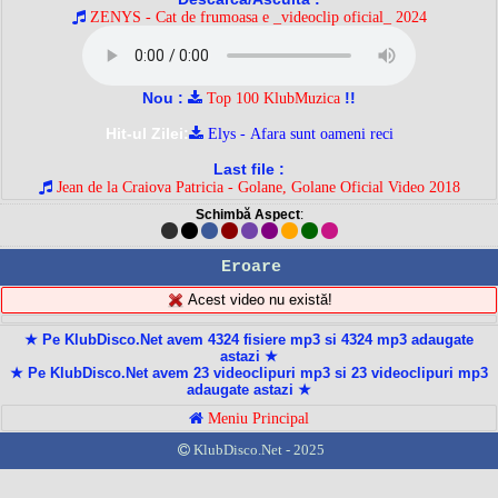
ZENYS - Cat de frumoasa e _videoclip oficial_ 2024
Nou :
!!
Top 100 KlubMuzica
Hit-ul Zilei:
Elys - Afara sunt oameni reci
Last file :
Jean de la Craiova Patricia - Golane, Golane Oficial Video 2018
Schimbă Aspect
:
Eroare
Acest video nu există!
★ Pe KlubDisco.Net avem 4324 fisiere mp3 si 4324 mp3 adaugate
astazi ★
★ Pe KlubDisco.Net avem 23 videoclipuri mp3 si 23 videoclipuri mp3
adaugate astazi ★
Meniu Principal
KlubDisco.Net - 2025