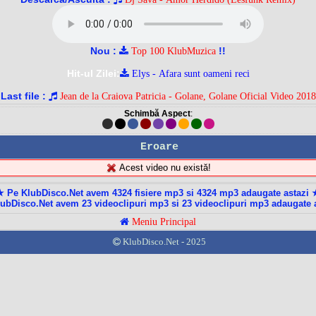
Nou :
!!
Top 100 KlubMuzica
Hit-ul Zilei:
Elys - Afara sunt oameni reci
Last file :
Jean de la Craiova Patricia - Golane, Golane Oficial Video 2018
Schimbă Aspect
:
Eroare
Acest video nu există!
★ Pe KlubDisco.Net avem 4324 fisiere mp3 si 4324 mp3 adaugate astazi 
ubDisco.Net avem 23 videoclipuri mp3 si 23 videoclipuri mp3 adaugate 
Meniu Principal
KlubDisco.Net - 2025