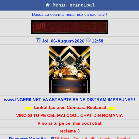
Meniu principal
Descarcă cea mai nouă muzică exclusiv !
Joi, 06-August-2026
12:58
www.INGERII.NET VA ASTEAPTA SA NE DISTRAM IMPREUNA!!!
Linkul tău aici. Cumpără Reclamă!
VINO SI TU PE CEL MAI COOL CHAT DIN ROMANIA
Vino si tu pe cel mai cool chat
reclama 3
Descarca/Asculta :
Dj Sava - Amor Herdido (Lesfunk Remix)