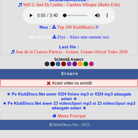
Will G And Dj Combo - Careless Whisper (Radio Edit)
Nou :
!!
Top 100 KlubMuzica
Hit-ul Zilei:
Elys - Afara sunt oameni reci
Last file :
Jean de la Craiova Patricia - Golane, Golane Oficial Video 2018
Schimbă Aspect
:
Eroare
Acest video nu există!
★ Pe KlubDisco.Net avem 4324 fisiere mp3 si 4324 mp3 adaugate
astazi ★
★ Pe KlubDisco.Net avem 23 videoclipuri mp3 si 23 videoclipuri mp3
adaugate astazi ★
Meniu Principal
KlubDisco.Net - 2025