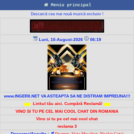
Meniu principal
Descarcă cea mai nouă muzică exclusiv !
Luni, 10-August-2026
06:19
www.INGERII.NET VA ASTEAPTA SA NE DISTRAM IMPREUNA!!!
Linkul tău aici. Cumpără Reclamă!
VINO SI TU PE CEL MAI COOL CHAT DIN ROMANIA
Vino si tu pe cel mai cool chat
reclama 3
Descarca/Asculta :
Doamne, Viata Mea (feat. Nicolae Guta)