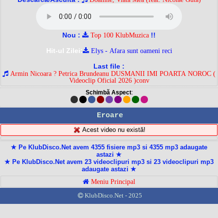
Nou :
!!
Top 100 KlubMuzica
Hit-ul Zilei:
Elys - Afara sunt oameni reci
Last file :
Armin Nicoara ? Petrica Brundeanu DUSMANII IMI POARTA NOROC (
Videoclip Oficial 2026 )conv
Schimbă Aspect
:
Eroare
Acest video nu există!
★ Pe KlubDisco.Net avem 4355 fisiere mp3 si 4355 mp3 adaugate
astazi ★
★ Pe KlubDisco.Net avem 23 videoclipuri mp3 si 23 videoclipuri mp3
adaugate astazi ★
Meniu Principal
KlubDisco.Net - 2025