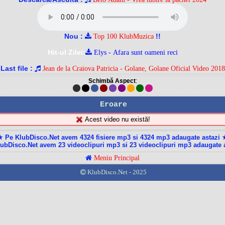
Nou :
!!
Top 100 KlubMuzica
Hit-ul Zilei:
Elys - Afara sunt oameni reci
Last file :
Jean de la Craiova Patricia - Golane, Golane Oficial Video 2018
Schimbă Aspect
:
Eroare
Acest video nu există!
★ Pe KlubDisco.Net avem 4324 fisiere mp3 si 4324 mp3 adaugate astazi 
ubDisco.Net avem 23 videoclipuri mp3 si 23 videoclipuri mp3 adaugate 
Meniu Principal
KlubDisco.Net - 2025