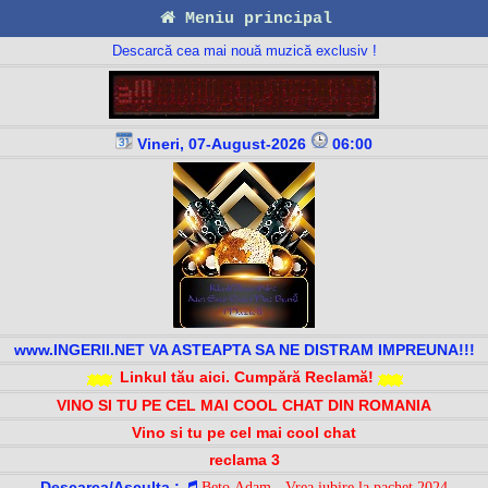
Meniu principal
Descarcă cea mai nouă muzică exclusiv !
Vineri, 07-August-2026
06:00
www.INGERII.NET VA ASTEAPTA SA NE DISTRAM IMPREUNA!!!
Linkul tău aici. Cumpără Reclamă!
VINO SI TU PE CEL MAI COOL CHAT DIN ROMANIA
Vino si tu pe cel mai cool chat
reclama 3
Descarca/Asculta :
Beto Adam - Vrea iubire la pachet 2024