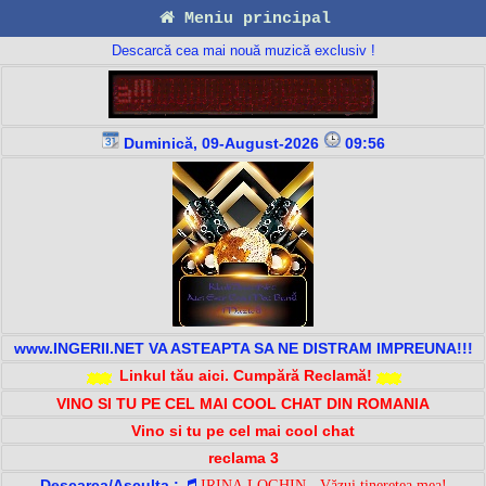
Meniu principal
Descarcă cea mai nouă muzică exclusiv !
Duminică, 09-August-2026
09:56
www.INGERII.NET VA ASTEAPTA SA NE DISTRAM IMPREUNA!!!
Linkul tău aici. Cumpără Reclamă!
VINO SI TU PE CEL MAI COOL CHAT DIN ROMANIA
Vino si tu pe cel mai cool chat
reclama 3
Descarca/Asculta :
IRINA LOGHIN - Văzui tinerețea mea!