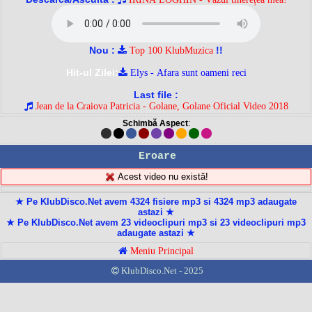
Nou :
!!
Top 100 KlubMuzica
Hit-ul Zilei:
Elys - Afara sunt oameni reci
Last file :
Jean de la Craiova Patricia - Golane, Golane Oficial Video 2018
Schimbă Aspect
:
Eroare
Acest video nu există!
★ Pe KlubDisco.Net avem 4324 fisiere mp3 si 4324 mp3 adaugate
astazi ★
★ Pe KlubDisco.Net avem 23 videoclipuri mp3 si 23 videoclipuri mp3
adaugate astazi ★
Meniu Principal
KlubDisco.Net - 2025