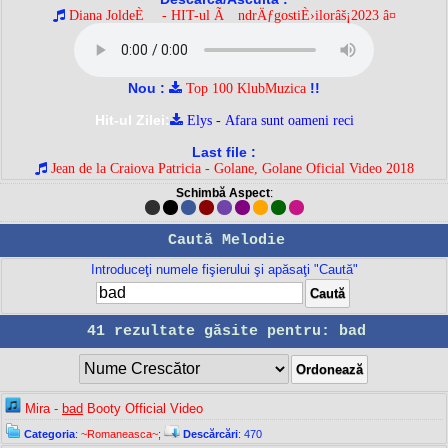
Diana JoldeÈ™ - HIT-ul Ã®ndrÄƒgostiÈ›ilorâš¡2023 â¤
Nou :
!!
Top 100 KlubMuzica
Hit-ul Zilei:
Elys - Afara sunt oameni reci
Last file :
Jean de la Craiova Patricia - Golane, Golane Oficial Video 2018
Schimbă Aspect
:
Caută Melodie
Introduceţi numele fişierului şi apăsaţi "Caută"
41 rezultate găsite pentru: bad
Mira -
bad
Booty Official Video
Categoria
:
~Romaneasca~
;
Descărcări
: 470