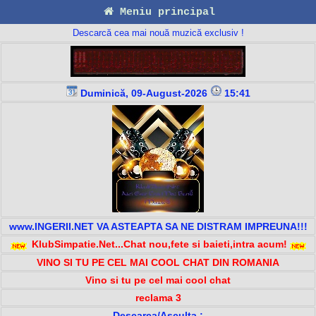
Meniu principal
Descarcă cea mai nouă muzică exclusiv !
Duminică, 09-August-2026
15:41
www.INGERII.NET VA ASTEAPTA SA NE DISTRAM IMPREUNA!!!
KlubSimpatie.Net...Chat nou,fete si baieti,intra acum!
VINO SI TU PE CEL MAI COOL CHAT DIN ROMANIA
Vino si tu pe cel mai cool chat
reclama 3
Descarca/Asculta :