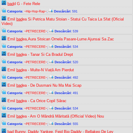
bad
d G - Fete Rele
Categoria
:
~Hip-Hop-Rap~
;
Descărcări
: 591
Emil
bad
ea Si Petrica Matu Stoian - Statui Cu Taica La Sfat (Oficial
Video)
Categoria
:
~PETRECERE~
;
Descărcări
: 539
Emil
bad
ea,Aura Stoican Ornela Pasare-Lume Ajunsai Sa Zac
Categoria
:
~PETRECERE~
;
Descărcări
: 534
Emil
bad
ea - Tanar Si Ca Bradul Drept
Categoria
:
~PETRECERE~
;
Descărcări
: 520
Emil
bad
ea - Multe-N Viață Am Pierdut
Categoria
:
~PETRECERE~
;
Descărcări
: 492
Emil
bad
ea - De Dusmani Nu Ma Mai Scap
Categoria
:
~PETRECERE~
;
Descărcări
: 491
Emil
bad
ea - Ca Orice Copil Sărac
Categoria
:
~PETRECERE~
;
Descărcări
: 534
Emil
bad
ea - Am O Mândră Măritată (Official Video) Nou
Categoria
:
~PETRECERE~
;
Descărcări
: 555
bad
Bunny, Daddy Yankee, Feid Big Daddy - Bellakeo De Ley